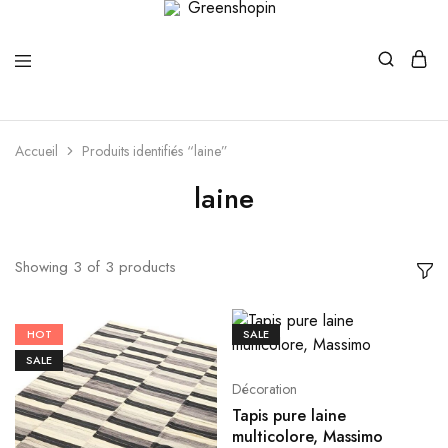
Greenshopin
Boutique
verte
Accueil
Produits identifiés “laine”
laine
Showing
3
of
3
products
HOT
SALE
SALE
Décoration
Tapis pure laine
multicolore, Massimo